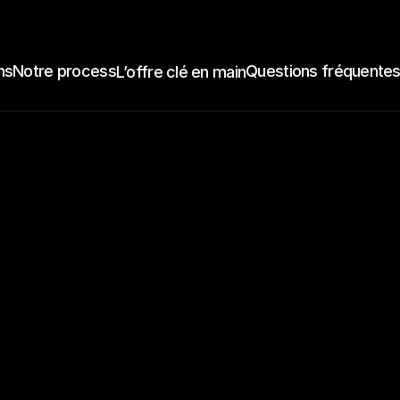
ns
Notre process
Questions fréquente
L’offre clé en main