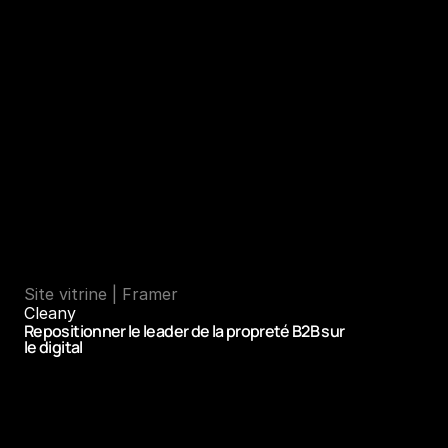
Des entreprises comme la 
vôtre 
nous ont fait confiance
+20 MARQUES
ACCOMPAGNEES 
Site vitrine | Framer
Cleany
Repositionner le leader de la propreté B2B sur 
le digital