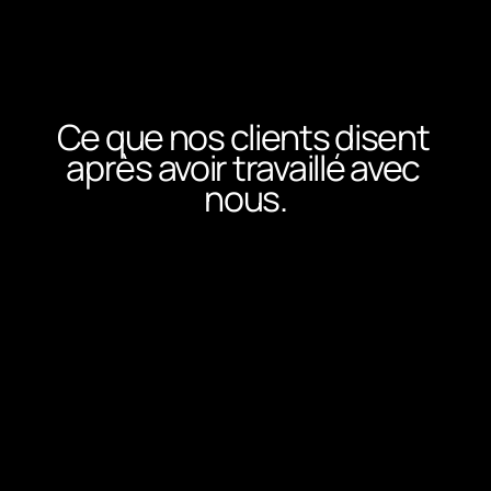
années d’exécution
depuis 2019
Ce que nos clients disent 
après avoir travaillé avec 
nous.
5
/ 5
5.0
/ 5
“L’équipe d’Emir a repris 
“On a repensé 
notre site e-commerce 
vitrine B2B sur
mode sur Shopify de A à Z. Ils 
nous a poussés 
nous ont conseillé sur la 
notre promesse
structure des collections, 
et notre mess
les pages produits, les 
même de parler
visuels et même la façon de 
site parle enfi