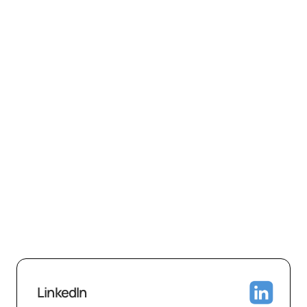
03/
Comment garantissez-vous la qualité avant mise en l
04/
Qui s’occupe des contenus et comment garde-t-on le
05/
Que se passe-t-il après la mise en ligne pour améliorer
Prêt à avoir un site qui travaille 
pour vous ?
LinkedIn