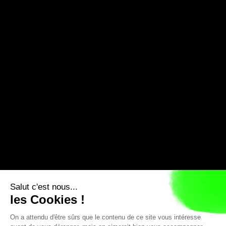
On en discute ? 
Contact-nous 
hello@Webcrew.agency
Parler 10 minutes
WebCre